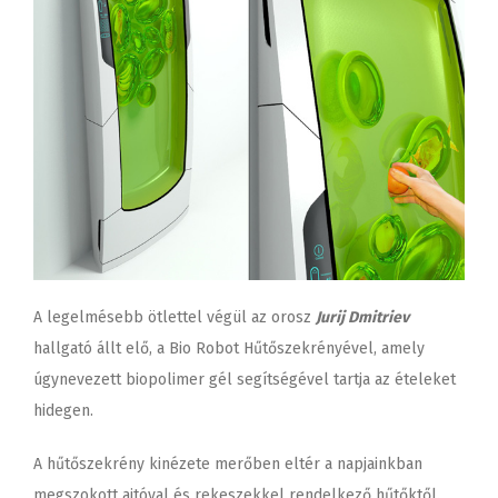
A legelmésebb ötlettel végül az orosz
Jurij Dmitriev
hallgató állt elő, a Bio Robot Hűtőszekrényével, amely
úgynevezett biopolimer gél segítségével tartja az ételeket
hidegen.
A hűtőszekrény kinézete merőben eltér a napjainkban
megszokott ajtóval és rekeszekkel rendelkező hűtőktől.