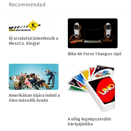
Recommended
Új arculattal jelentkezik a
MeszCo. blogja!
Nike Air Force 1 hangos cipő
Amerikában útjára indult a
Glee második évada
A világ legnépszerűbb
kártyajátéka