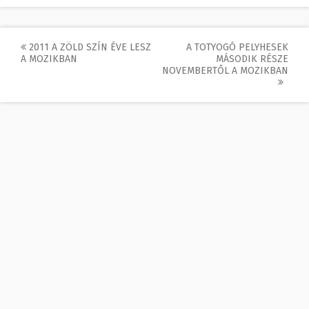
Post
2011 A ZÖLD SZÍN ÉVE LESZ
A TOTYOGÓ PELYHESEK
A MOZIKBAN
MÁSODIK RÉSZE
navigation
NOVEMBERTŐL A MOZIKBAN