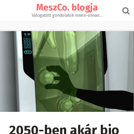
Skip
MeszCo. blogja
to
content
Válogatott gondolatok innen-onnan…
2050-ben akár bio