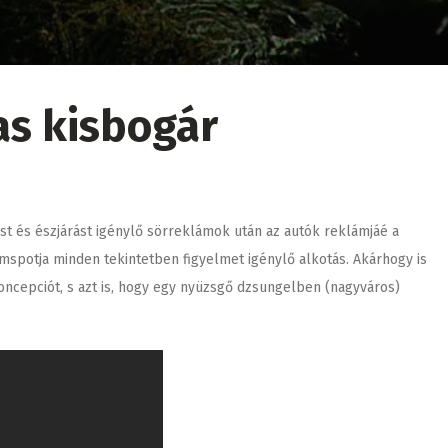
as kisbogár
ást és észjárást igénylő sörreklámok után az autók reklámjáé a
spotja minden tekintetben figyelmet igénylő alkotás. Akárhogy is
oncepciót, s azt is, hogy egy nyüzsgő dzsungelben (nagyváros)