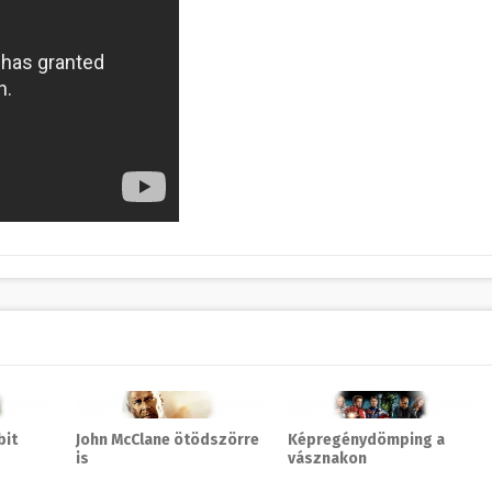
bit
John McClane ötödszörre
Képregénydömping a
is
vásznakon