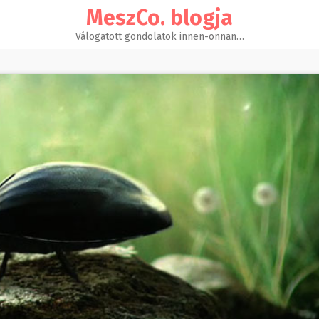
MeszCo. blogja
Válogatott gondolatok innen-onnan…