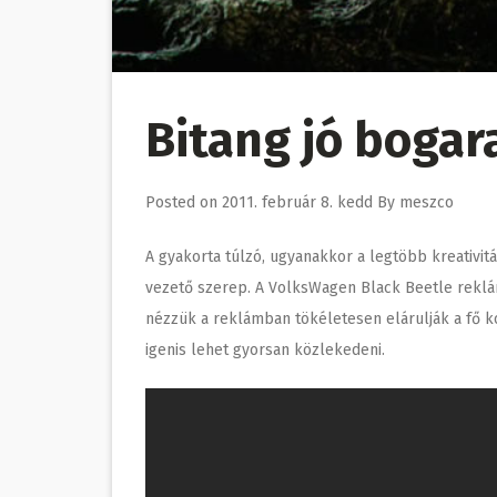
Bitang jó bogar
Posted on
2011. február 8. kedd
By
meszco
A gyakorta túlzó, ugyanakkor a legtöbb kreativit
vezető szerep. A VolksWagen Black Beetle reklám
nézzük a reklámban tökéletesen elárulják a fő k
igenis lehet gyorsan közlekedeni.