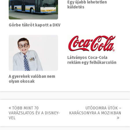
Egy újabb lehetetlen
küldetés
Görbe tükröt kapott a DKV
Látványos Coca-Cola
reklám egy felhőkarcolón
A gyerekek valóban nem
olyan okosak
Post
TÖBB MINT 70
UTÓDOMRA ÜTÖK –
VARÁZSLATOS ÉV A DISNEY-
KARÁCSONYRA A MOZIKBAN
navigation
VEL