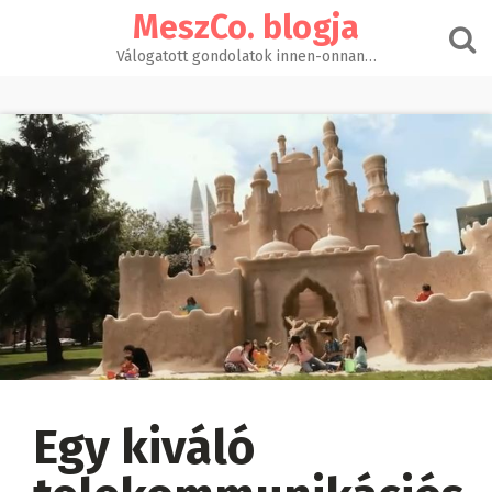
Skip
MeszCo. blogja
to
content
Válogatott gondolatok innen-onnan…
Egy kiváló