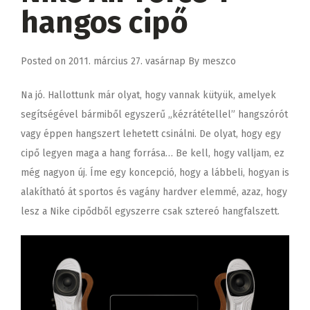
hangos cipő
Posted on
2011. március 27. vasárnap
By
meszco
Na jó. Hallottunk már olyat, hogy vannak kütyük, amelyek
segítségével bármiből egyszerű „kézrátétellel” hangszórót
vagy éppen hangszert lehetett csinálni. De olyat, hogy egy
cipő legyen maga a hang forrása… Be kell, hogy valljam, ez
még nagyon új. Íme egy koncepció, hogy a lábbeli, hogyan is
alakítható át sportos és vagány hardver elemmé, azaz, hogy
lesz a Nike cipődből egyszerre csak sztereó hangfalszett.