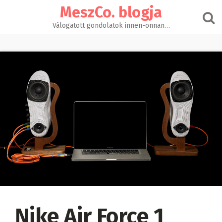
Skip
MeszCo. blogja
to
content
Válogatott gondolatok innen-onnan…
Nike Air Force 1