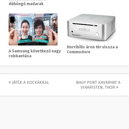
dühöngő madarak
Horribilis áron tér vissza a
A Samsung következő nagy
Commodore
robbantása
Post
JÁTÉK A KOCKÁKKAL
NAGY PORT KAVARHAT A
VIHARISTEN, THOR
navigation