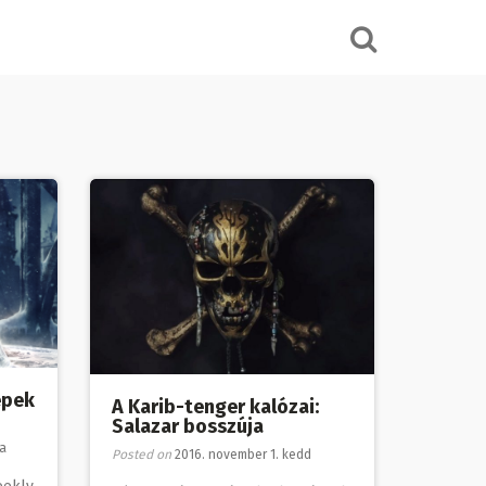
épek
A Karib-tenger kalózai:
Salazar bosszúja
da
Posted on
2016. november 1. kedd