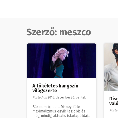
Skip
to
content
Szerző:
meszco
A tökéletes hangszín
világszerte
Posted on
2016. december 30. péntek
Dis
val
Bár nem új, de a Disney-féle
Poste
maximalizmus egyik legjobb és
még mindig aktuális iskolapéldája.