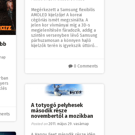
Megérkezett a Samsung flexibilis
AMOLED kijelzője! A koreai
cégóriás ismét megcsinálta. A
jelen kor vívmányai míg a 3D-s
megjelenítésén fáradozik, addig a
szintén versenyben lévő Samsung
párhuzamosan a könnyen hajló
ább
kijelzők terén is igyekszik úttörő…
rnap
0 Comments
rban
nyers
klés
A totyogó pelyhesek
második része
ments
novembertől a mozikban
Posted on
2011. május 29. vasárnap
A Happy Feet második része idén