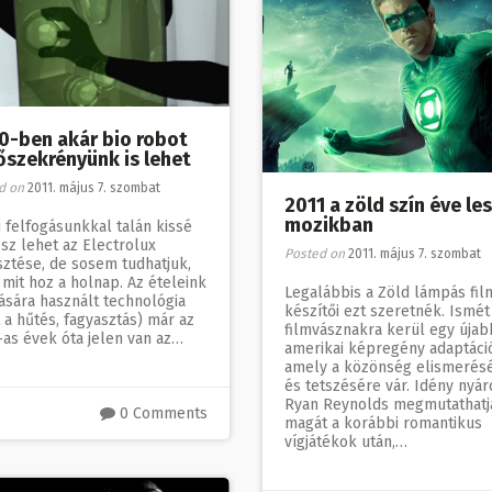
0-ben akár bio robot
őszekrényünk is lehet
d on
2011. május 7. szombat
2011 a zöld szín éve les
mozikban
 felfogásunkkal talán kissé
sz lehet az Electrolux
Posted on
2011. május 7. szombat
sztése, de sosem tudhatjuk,
mit hoz a holnap. Az ételeink
Legalábbis a Zöld lámpás fil
ására használt technológia
készítői ezt szeretnék. Ismét
 a hűtés, fagyasztás) már az
filmvásznakra kerül egy újab
-as évek óta jelen van az…
amerikai képregény adaptáci
amely a közönség elismerés
és tetszésére vár. Idény nyár
Ryan Reynolds megmutathatj
0 Comments
magát a korábbi romantikus
vígjátékok után,…