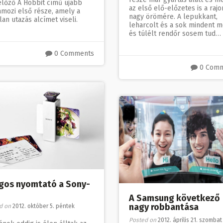
lőző A Hobbit című újabb
az első elő-előzetes is a raj
mozi első része, amely a
nagy örömére. A lepukkant,
lan utazás alcímet viseli.
leharcolt és a sok mindent m
és túlélt rendőr sosem tud…
0 Comments
0 Com
gos nyomtató a Sony-
A Samsung következő
nagy robbantása
d on
2012. október 5. péntek
Posted on
2012. április 21. szombat