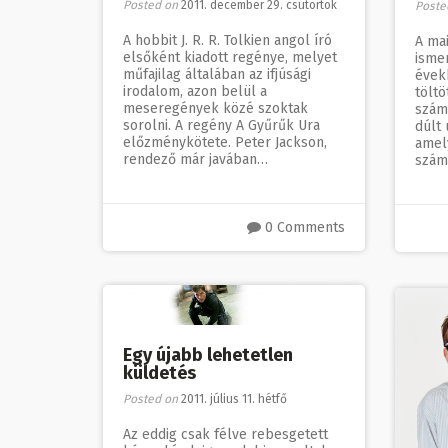
Posted on
2011. december 29. csütörtök
Poste
A hobbit J. R. R. Tolkien angol író
A mai
elsőként kiadott regénye, melyet
ismer
műfajilag általában az ifjúsági
évek
irodalom, azon belül a
töltö
meseregények közé szoktak
szám
sorolni. A regény A Gyűrűk Ura
dúlt
előzménykötete. Peter Jackson,
amel
rendező már javában…
számí
0 Comments
Egy újabb lehetetlen
küldetés
Posted on
2011. július 11. hétfő
Az eddig csak félve rebesgetett