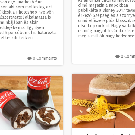
Az amerikai Entertainment W
 van egy unatkozó finn
című magazin a napokban
gner, aki nem mellesleg ért
publikálta a Disney 2017 tava
)kicsit a Photoshop nyelvén
érkező Szépség és a szörnye
őszeretettel alkalmazza is
című élőszereplős klassziku
 munkájában és akár
első képkockáit. Nagy vállal
didejében is. Egy ilyen
és még nagyobb várakozás el
d 5 percében el is határozta,
meg a milliók nagy kedvencé
 elkészíti kedvenc…
0 Com
0 Comments