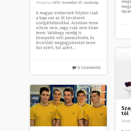
mege
Posted on
2012. november 25. vasárnap
mega
Várat
A magyar embernek folyton csak
a baja van az őt körülvevő
szolgáltatásokkal. Azonban tenni
ellene nem, vagy csak nem kíván
tenni. Valahogy mindig is
könnyebb volt panaszkodni, és
ércelődő megjegyzéseket tenni
hol ezért, hol azért….
0 Comments
Sza
tól
Poste