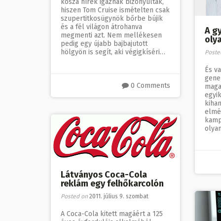
kósza hírek igaznak bizonyultak,
hiszen Tom Cruise ismételten csak
szupertitkosügynök bőrbe bújik
és a fél világon átrohanva
A g
megmenti azt. Nem mellékesen
oly
pedig egy újabb bajbajutott
hölgyön is segít, aki végigkíséri…
Poste
És v
gene
0 Comments
maga
egyik
kihan
elmé
kamp
olya
Látványos Coca-Cola
reklám egy felhőkarcolón
Posted on
2011. július 9. szombat
A Coca-Cola kitett magáért a 125