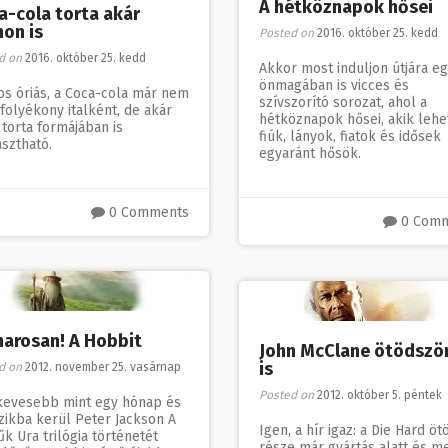
A hétköznapok hősei
a-cola torta akár
hon is
Posted on
2016. október 25. kedd
d on
2016. október 25. kedd
Akkor most induljon útjára e
önmagában is vicces és
os óriás, a Coca-cola már nem
szívszorító sorozat, ahol a
folyékony italként, de akár
hétköznapok hősei, akik leh
torta formájában is
fiúk, lányok, fiatok és idősek
sztható.
egyaránt hősök.
0 Comments
0 Com
arosan! A Hobbit
John McClane ötödszö
is
d on
2012. november 25. vasárnap
Posted on
2012. október 5. péntek
kevesebb mint egy hónap és
zikba kerül Peter Jackson A
Igen, a hír igaz: a Die Hard öt
k Ura trilógia történetét
része már gyártás alatt és me