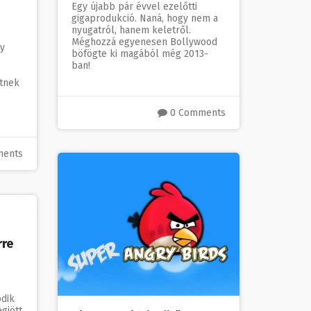
Egy újabb pár évvel ezelőtti
gigaprodukció. Naná, hogy nem a
nyugatról, hanem keletről.
Méghozzá egyenesen Bollywood
gy
böfögte ki magából még 2013-
ban!
etnek
0 Comments
ments
rre
ödik
gjött