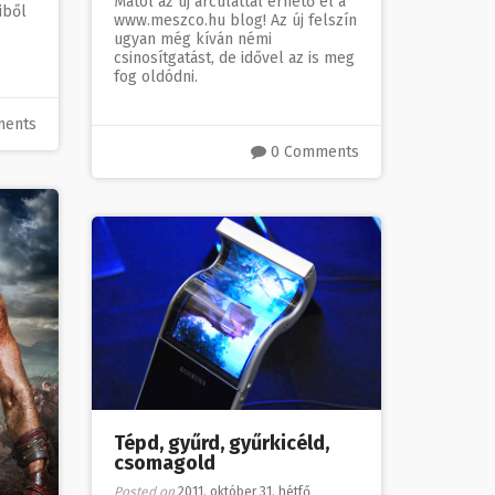
Mától az új arculattal érhető el a
iből
www.meszco.hu blog! Az új felszín
ugyan még kíván némi
csinosítgatást, de idővel az is meg
fog oldódni.
ments
0 Comments
Tépd, gyűrd, gyűrkicéld,
csomagold
Posted on
2011. október 31. hétfő