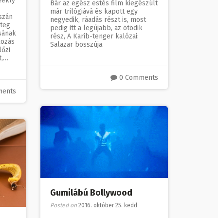
eekly
Bár az egész estés film kiegészült
már trilógiává és kapott egy
szán
negyedik, ráadás részt is, most
teg
pedig itt a legújabb, az ötödik
sának
rész, A Karib-tenger kalózai:
kozás
Salazar bosszúja.
őzi
t,…
0 Comments
ments
Gumilábú Bollywood
Posted on
2016. október 25. kedd