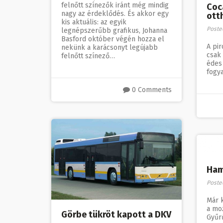
felnőtt színezők iránt még mindig
Coc
nagy az érdeklődés. És akkor egy
ott
kis aktuális: az egyik
Poste
legnépszerűbb grafikus, Johanna
Basford október végén hozza el
A pir
nekünk a karácsonyt legújabb
csak 
felnőtt színező…
édes 
fogya
0 Comments
Ham
Poste
Már 
a mo
Görbe tükröt kapott a DKV
Gyűrű