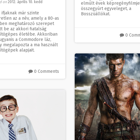
d on
2012. április 10. kedd
elmúlt évek képregényfilmje
összegyúrt egyveleget, a
 ifjaknak már szinte
Bosszúállókat.
etlen az a név, amely a 80-as
ben meghatározó szerepet
tt be az akkori fiatalság
ítógépes életébe. Akkoriban
0 Com
 ugyanis a Commodore láz,
y megalapozta a ma használt
tógépek alapjait.
0 Comments