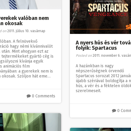
yerekek valóban nem
an okosak
d on
2011. július 10. vasárnap
alóban. A felnövekvő
A nyers hús és vér tov
ráció hagy némi kívánnivalót
folyik: Spartacus
 után. Mint ahogyan ezt az
Posted on
2011. november 6. vasá
 tejtermékeket gyártó cég is
gsúlyozni kívánja egyik
A hazánkban is nagy
s animációs film
népszerűségnek örvendő
ányában: a gyerekek nem is
Spartacus sorozat 2012 januá
n okosak. Szóljon hát eme…
újabb szériával boldogítja a 
hús, a vér és a féktelen öldö
szerelmeseit.
0 Comments
0 Com