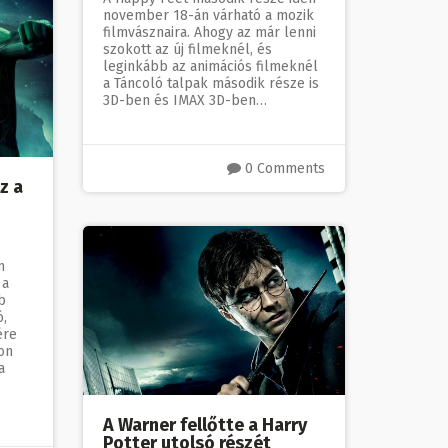
november 18-án várható a mozik
filmvásznaira. Ahogy az már lenni
szokott az új filmeknél, és
leginkább az animációs filmeknél
a Táncoló talpak második része is
3D-ben és IMAX 3D-ben…
0 Comments
z a
m
 a
b
ó,
ére
on
a
A Warner fellőtte a Harry
Potter utolsó részét