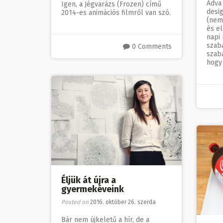
Adva
Igen, a Jégvarázs (Frozen) című
desi
2014-es animációs filmről van szó.
(nem
és el
napi
szaba
0 Comments
szaba
hogy
Éljük át újra a
gyermekéveink
Posted on
2016. október 26. szerda
Bár nem újkeletű a hír, de a