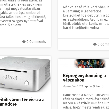
ánok eddig is élen álltak az
ém ötleteknek és azok nem
Már volt szó róla korábban, 
ennapi megvalósításaiban.
a Samsung új generációs
újabb, az európai emberek
kijelzőkkel fog debütálni a 2
ára talán kicsit meghökkentő,
es esztendőben. Azonban ez
evezett szagos nyomtatóval
tűnik előbb elérkezik, mint a
lt elő a Sony.
bárki is sejthette volna.
0 Comments
0 Com
Képregénydömping a
vásznakon
Posted on
2012. április 9. hétfő
Hamarosan a Marvel Univerz
ránk szakad a mozivásznakbó
ibilis áron tér vissza a
hiszen a készítők immár eljut
mmodore
odáig, hogy megteremtsék az