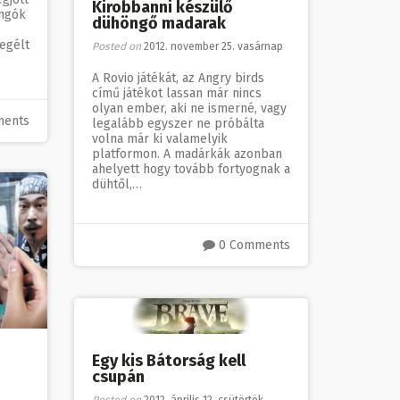
Kirobbanni készülő
ongók
dühöngő madarak
egélt
Posted on
2012. november 25. vasárnap
A Rovio játékát, az Angry birds
című játékot lassan már nincs
olyan ember, aki ne ismerné, vagy
ments
legalább egyszer ne próbálta
volna már ki valamelyik
platformon. A madárkák azonban
ahelyett hogy tovább fortyognak a
dühtől,…
0 Comments
Egy kis Bátorság kell
csupán
Posted on
2012. április 12. csütörtök