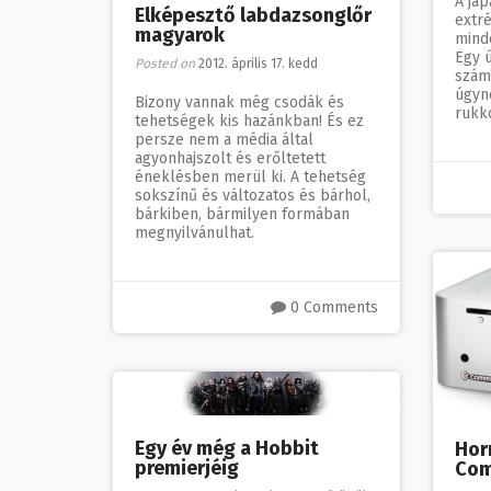
A jap
Elképesztő labdazsonglőr
extr
magyarok
mind
Egy 
Posted on
2012. április 17. kedd
szám
úgyn
Bizony vannak még csodák és
rukko
tehetségek kis hazánkban! És ez
persze nem a média által
agyonhajszolt és erőltetett
éneklésben merül ki. A tehetség
sokszínű és változatos és bárhol,
bárkiben, bármilyen formában
megnyilvánulhat.
0 Comments
Egy év még a Hobbit
Horr
premierjéig
Co