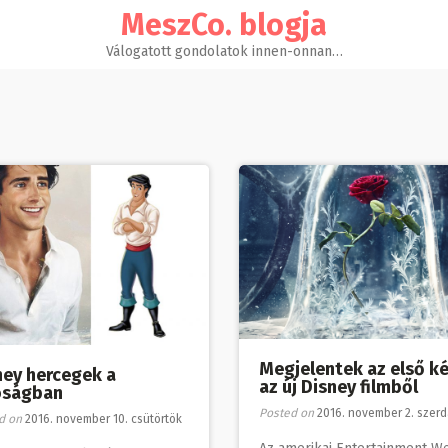
MeszCo. blogja
Válogatott gondolatok innen-onnan…
Megjelentek az első k
ney hercegek a
az új Disney filmből
óságban
Posted on
2016. november 2. szer
d on
2016. november 10. csütörtök