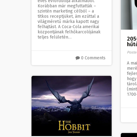
éves évfordulója alkalmából.
Korábban már megfuttatták –
szintén marketing célból – a
titkos receptjüket, ám ezúttal a
világméretű márka kapott nagy
felhajtást. A Coca-Cola amerikai
központjának felhőkarcolójának
teljes felületén…
205
hűt
Poste
0 Comments
A mai
meré
fejle
hogy 
tárol
(mint
1700