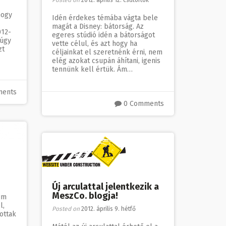
hogy
Idén érdekes témába vágta bele
magát a Disney: bátorság. Az
012-
egeres stúdió idén a bátorságot
 úgy
vette célul, és azt hogy ha
zt
céljainkat el szeretnénk érni, nem
elég azokat csupán áhítani, igenis
tennünk kell értük. Ám…
ments
0 Comments
Új arculattal jelentkezik a
MeszCo. blogja!
um
l,
Posted on
2012. április 9. hétfő
ottak