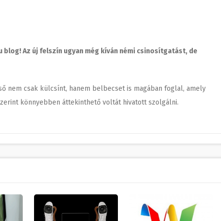
u blog! Az új felszín ugyan még kíván némi csinosítgatást, de
ülső nem csak külcsínt, hanem belbecset is magában foglal, amely
rint könnyebben áttekinthető voltát hivatott szolgálni.