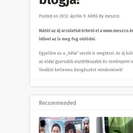
Posted on
2012. április 9. hétfő
By
meszco
Mától az új arculattal érhető el a www.meszco.h
idővel az is meg fog oldódni.
Egyelőre ez a „béta” verzió is megteszi. Az új k
az oldal gyorsabb esztétikusabb és reményeim sze
További kellemes böngészést mindenkinek!
Recommended