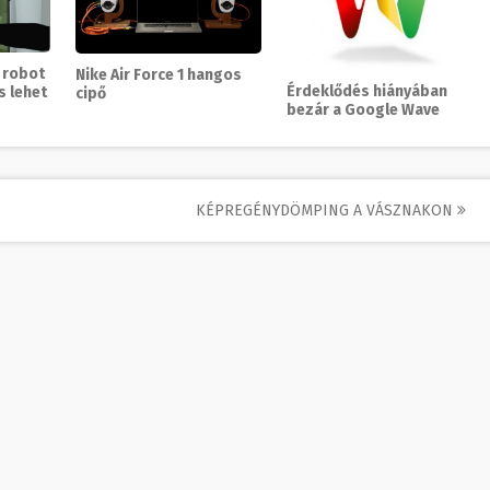
 robot
Nike Air Force 1 hangos
Érdeklődés hiányában
s lehet
cipő
bezár a Google Wave
KÉPREGÉNYDÖMPING A VÁSZNAKON