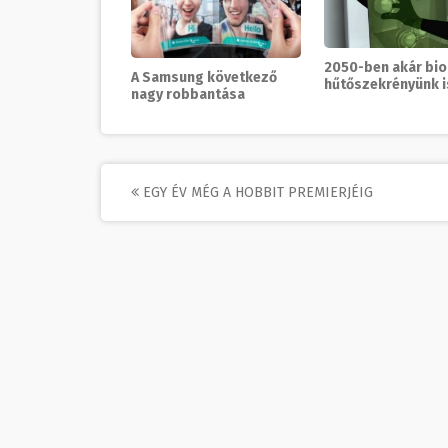
2050-ben akár bio
A Samsung következő
hűtőszekrényünk i
nagy robbantása
Post
EGY ÉV MÉG A HOBBIT PREMIERJÉIG
navigation