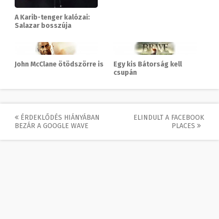
A Karib-tenger kalózai:
Salazar bosszúja
John McClane ötödszörre is
Egy kis Bátorság kell
csupán
Post
ÉRDEKLŐDÉS HIÁNYÁBAN
ELINDULT A FACEBOOK
BEZÁR A GOOGLE WAVE
PLACES
navigation