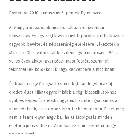
Posted on
2010. augusztus 6. péntek
By
meszco
A filmgyártó iparosok most ismét az archívumban
bányásztak és egy régi klasszikust leporolva próbálkoznak
nagyobb bevétel és népszerűség elérésére. Elkezdték a
Maci Laci 3D-s változatát készíteni. Így hamarosan a 80-as,
90-es évek akkori gyerkőcei, most felnőtt szemmel
tekinthetnek kölökkoruk nagy kedvencére a mozikban.
Újabban a nagy filmgyártó stúdiók (talán fogytán az új
eredeti öltet híján) egyre inkább a régi klasszikusokhoz
nyúl, és képes újra eladni ugyanazt, szinte ugyanannak a
nemzedéknek, csak éppen high-tech köntösben. Ezzel még
nem is lenne olyan nagy baj, ha az átdolgozás minden
esetben jól is sülne el. Azonban ez rendszerint nem így