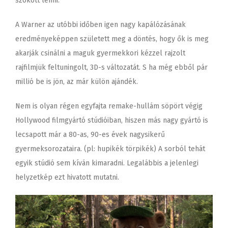
szokott lenni.
A Warner az utóbbi időben igen nagy kapálózásának
eredményeképpen született meg a döntés, hogy ők is meg
akarják csinálni a maguk gyermekkori kézzel rajzolt
rajfilmjük feltuningolt, 3D-s változatát. S ha még ebből pár
millió be is jön, az már külön ajándék.
Nem is olyan régen egyfajta remake-hullám söpört végig
Hollywood filmgyártó stúdióiban, hiszen más nagy gyártó is
lecsapott már a 80-as, 90-es évek nagysikerű
gyermeksorozataira. (pl:
hupikék törpikék
) A sorból tehát
egyik stúdió sem kíván kimaradni. Legalábbis a jelenlegi
helyzetkép ezt hivatott mutatni.