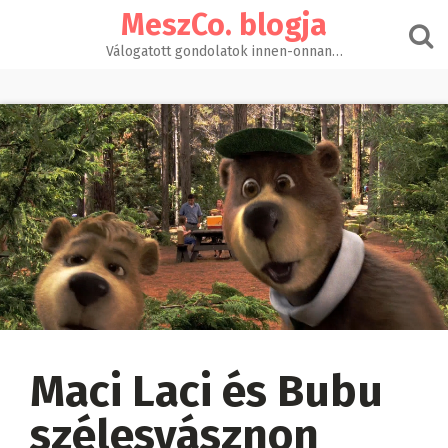
Skip
MeszCo. blogja
to
content
Válogatott gondolatok innen-onnan…
Maci Laci és Bubu
szélesvásznon